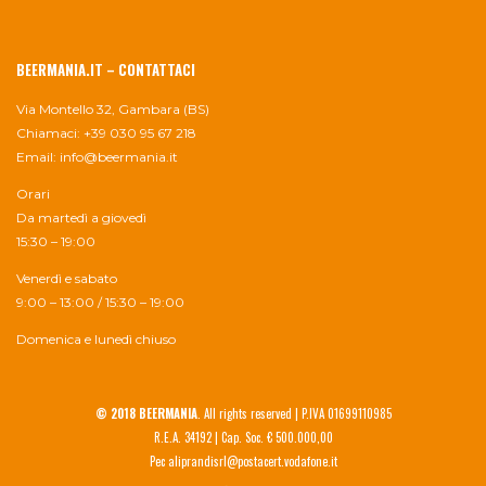
BEERMANIA.IT – CONTATTACI
Via Montello 32, Gambara (BS)
Chiamaci: +39 030 95 67 218
Email:
info@beermania.it
Orari
Da martedì a giovedì
15:30 – 19:00
Venerdì e sabato
9:00 – 13:00 / 15:30 – 19:00
Domenica e lunedì chiuso
© 2018 BEERMANIA
. All rights reserved | P.IVA 01699110985
R.E.A. 34192 | Cap. Soc. € 500.000,00
Pec aliprandisrl@postacert.vodafone.it