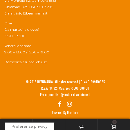
Via Montello 32, Gambara (BS)
Chiamaci: +39 030 95 67 218
Email:
info@beermania.it
Orari
Da martedì a giovedì
15:30 – 19:00
Venerdì e sabato
9:00 – 13:00 / 15:30 – 19:00
Domenica e lunedì chiuso
© 2018 BEERMANIA
. All rights reserved | P.IVA 01699110985
R.E.A. 34192 | Cap. Soc. € 500.000,00
Pec aliprandisrl@postacert.vodafone.it
Powered By
Monitoro
0