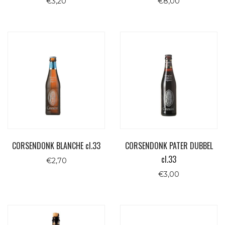
€
3,20
€
8,00
CORSENDONK BLANCHE cl.33
CORSENDONK PATER DUBBEL
cl.33
€
2,70
€
3,00