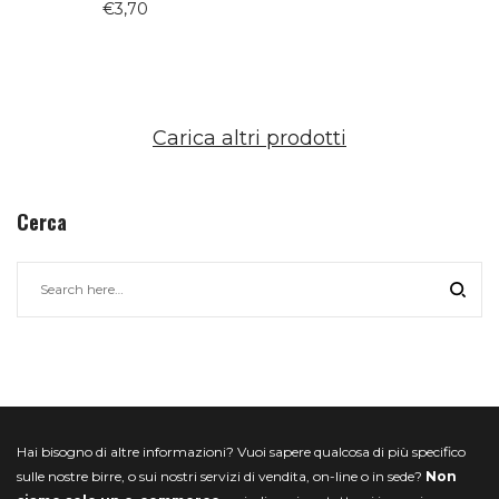
€
3,70
5.00
su 5
Carica altri prodotti
Cerca
Hai bisogno di altre informazioni? Vuoi sapere qualcosa di più specifico
sulle nostre birre, o sui nostri servizi di vendita, on-line o in sede?
Non