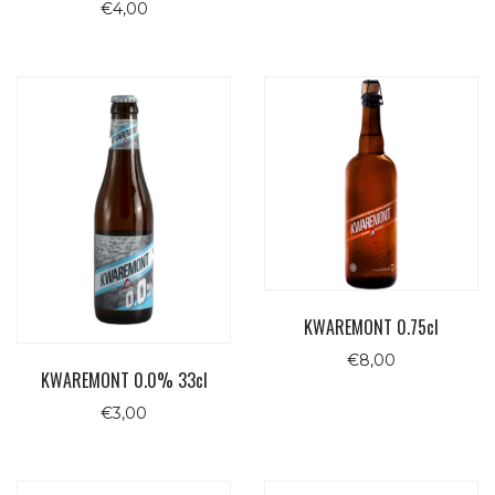
€
4,00
5.00
su 5
KWAREMONT 0.75cl
€
8,00
KWAREMONT 0.0% 33cl
€
3,00