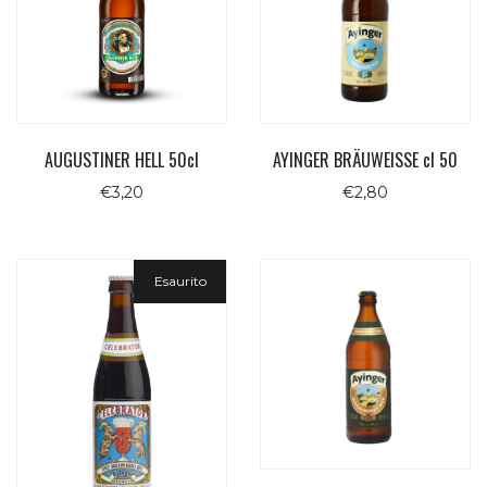
AUGUSTINER HELL 50cl
AYINGER BRÄUWEISSE cl 50
€
3,20
€
2,80
Esaurito