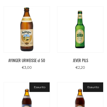
AYINGER URWEISSE cl 50
JEVER PILS
€
3,00
€
2,20
Esaurito
Esaurito