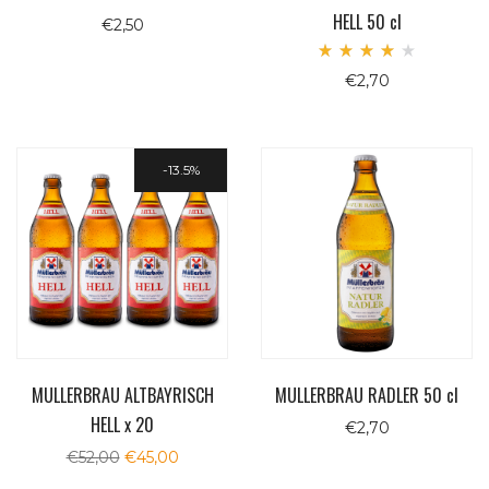
HELL 50 cl
€
2,50
Valutato
€
2,70
4.00
su 5
13.5%
MULLERBRAU ALTBAYRISCH
MULLERBRAU RADLER 50 cl
HELL x 20
€
2,70
Il
Il
€
52,00
€
45,00
prezzo
prezzo