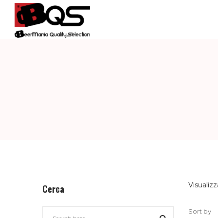
BQS
–
BEERMANIA
QUALITY
Visualizz
Cerca
Sort by
SELECTION