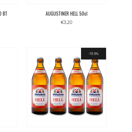
0 BT
AUGUSTINER HELL 50cl
€
3,20
ezzo
uale
,40.
13.5%