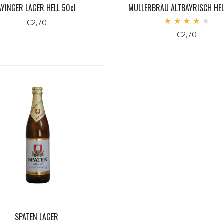
AYINGER LAGER HELL 50cl
MULLERBRAU ALTBAYRISCH HEL
€
2,70
Valuta
€
2,70
4.00
su 5
SPATEN LAGER