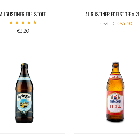
AUGUSTINER EDELSTOFF
AUGUSTINER EDELSTOFF x 2
Il
Il
€
64,00
€
54,40
Valutato
prezzo
pr
€
3,20
5.00
originale
att
su 5
era:
è:
€64,00.
€54