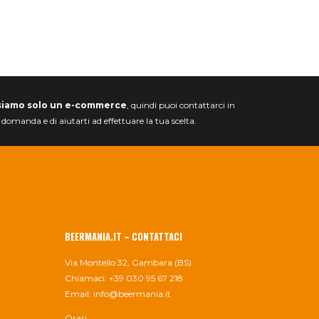
siamo solo un e-commerce
, quindi puoi contattarci in
a domanda e di aiutarti ad effettuare la tua scelta.
BEERMANIA.IT – CONTATTACI
Via Montello 32, Gambara (BS)
Chiamaci: +39 030 95 67 218
Email:
info@beermania.it
Orari