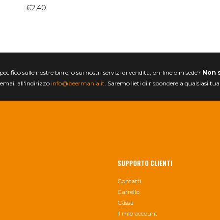
€
2,40
ifico sulle nostre birre, o sui nostri servizi di vendita, on-line o in sede?
Non 
email all'indirizzo
info@beermania.it
. Saremo lieti di rispondere a qualsiasi tu
SUPPORTO CLIENTI
Contatti
Carrello
Cassa
Il mio account