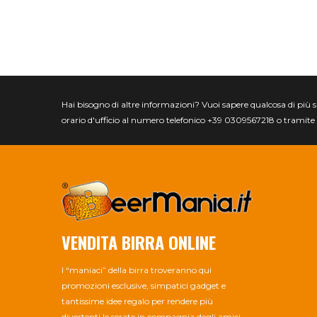
Hai bisogno di altre informazioni? Vuoi sapere qualcosa di più spec
orario d'ufficio al numero telefonico +39 0309567218 o tramite 
VENDITA BIRRA ONLINE
I “maniaci” della birra troveranno qui
promozioni esclusive, simpatici gadget e
tantissime idee regalo per rendere più
divertenti le serate in compagnia degli amici.