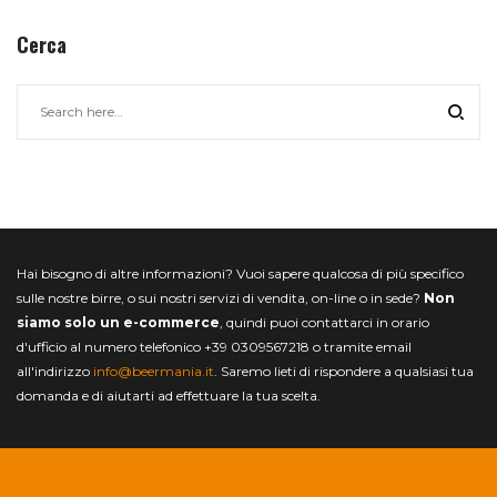
Cerca
Hai bisogno di altre informazioni? Vuoi sapere qualcosa di più specifico
sulle nostre birre, o sui nostri servizi di vendita, on-line o in sede?
Non
siamo solo un e-commerce
, quindi puoi contattarci in orario
d'ufficio al numero telefonico +39 0309567218 o tramite email
all'indirizzo
info@beermania.it
. Saremo lieti di rispondere a qualsiasi tua
domanda e di aiutarti ad effettuare la tua scelta.