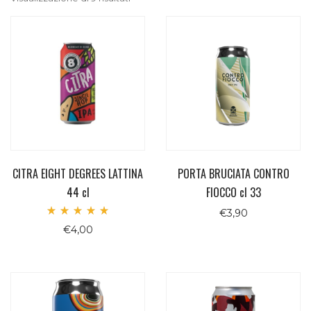
CITRA EIGHT DEGREES LATTINA
PORTA BRUCIATA CONTRO
44 cl
FIOCCO cl 33
€
3,90
Valutato
€
4,00
5.00
su 5