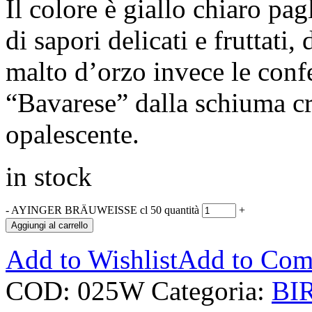
Il colore è giallo chiaro pag
di sapori delicati e fruttati,
malto d’orzo invece le confe
“Bavarese” dalla schiuma cr
opalescente.
in stock
-
AYINGER BRÄUWEISSE cl 50 quantità
+
Aggiungi al carrello
Add to Wishlist
Add to Com
COD:
025W
Categoria:
BI