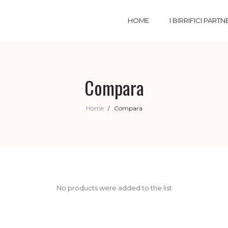
HOME
I BIRRIFICI PARTN
Compara
Home
Compara
/
No products were added to the list