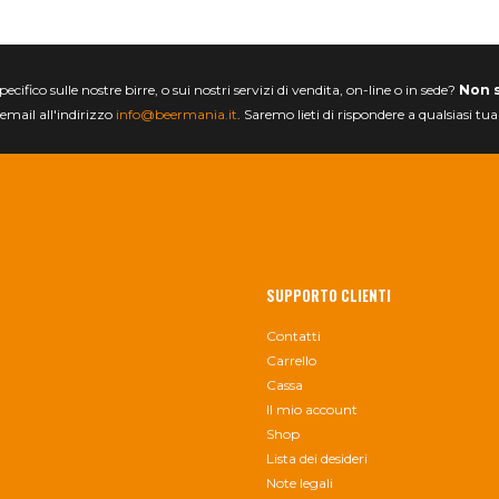
ifico sulle nostre birre, o sui nostri servizi di vendita, on-line o in sede?
Non 
email all'indirizzo
info@beermania.it
. Saremo lieti di rispondere a qualsiasi tu
SUPPORTO CLIENTI
Contatti
Carrello
Cassa
Il mio account
Shop
Lista dei desideri
Note legali