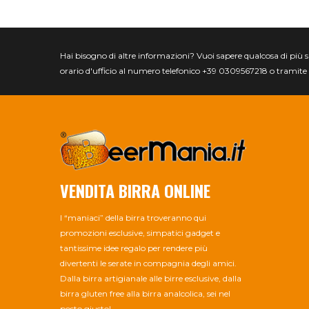
Hai bisogno di altre informazioni? Vuoi sapere qualcosa di più spec
orario d'ufficio al numero telefonico +39 0309567218 o tramite 
VENDITA BIRRA ONLINE
I “maniaci” della birra troveranno qui
promozioni esclusive, simpatici gadget e
tantissime idee regalo per rendere più
divertenti le serate in compagnia degli amici.
Dalla birra artigianale alle birre esclusive, dalla
birra gluten free alla birra analcolica, sei nel
posto giusto!