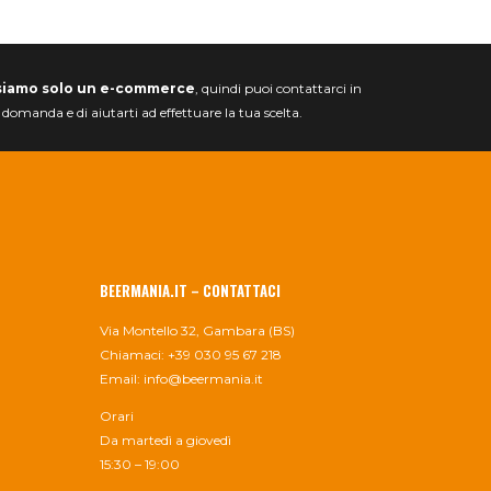
siamo solo un e-commerce
, quindi puoi contattarci in
a domanda e di aiutarti ad effettuare la tua scelta.
BEERMANIA.IT – CONTATTACI
Via Montello 32, Gambara (BS)
Chiamaci: +39 030 95 67 218
Email:
info@beermania.it
Orari
Da martedì a giovedì
15:30 – 19:00