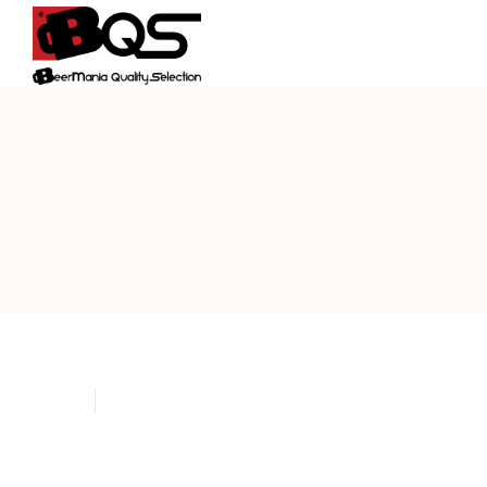
BQS
–
BEERMANIA
QUALITY
SELECTION