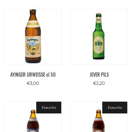
AYINGER URWEISSE cl 50
JEVER PILS
€
3,00
€
2,20
Esaurito
Esaurito