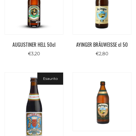
AUGUSTINER HELL 50cl
AYINGER BRÄUWEISSE cl 50
€
3,20
€
2,80
Esaurito