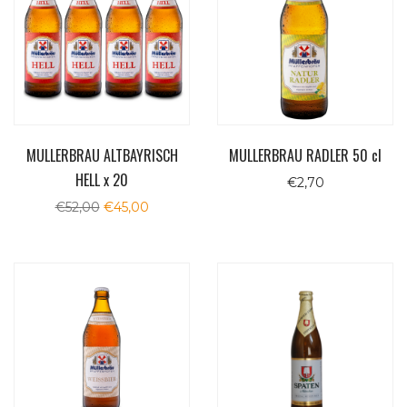
MULLERBRAU ALTBAYRISCH
MULLERBRAU RADLER 50 cl
HELL x 20
€
2,70
Il
Il
€
52,00
€
45,00
prezzo
prezzo
originale
attuale
era:
è:
€52,00.
€45,00.