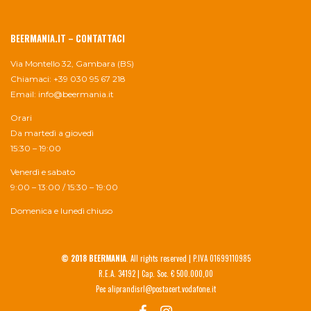
BEERMANIA.IT – CONTATTACI
Via Montello 32, Gambara (BS)
Chiamaci: +39 030 95 67 218
Email:
info@beermania.it
Orari
Da martedì a giovedì
15:30 – 19:00
Venerdì e sabato
9:00 – 13:00 / 15:30 – 19:00
Domenica e lunedì chiuso
© 2018 BEERMANIA
. All rights reserved | P.IVA 01699110985
R.E.A. 34192 | Cap. Soc. € 500.000,00
Pec aliprandisrl@postacert.vodafone.it