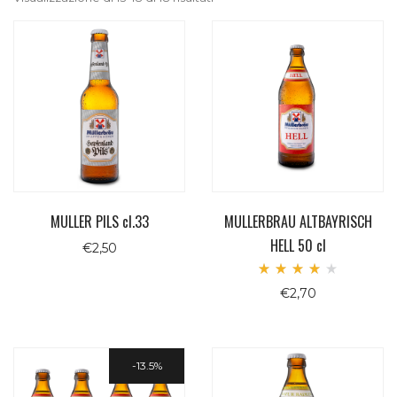
MULLER PILS cl.33
MULLERBRAU ALTBAYRISCH
HELL 50 cl
€
2,50
Valutato
€
2,70
4.00
su 5
13.5%