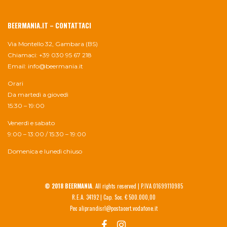
BEERMANIA.IT – CONTATTACI
Via Montello 32, Gambara (BS)
Chiamaci: +39 030 95 67 218
Email:
info@beermania.it
Orari
Da martedì a giovedì
15:30 – 19:00
Venerdì e sabato
9:00 – 13:00 / 15:30 – 19:00
Domenica e lunedì chiuso
© 2018 BEERMANIA
. All rights reserved | P.IVA 01699110985
R.E.A. 34192 | Cap. Soc. € 500.000,00
Pec aliprandisrl@postacert.vodafone.it