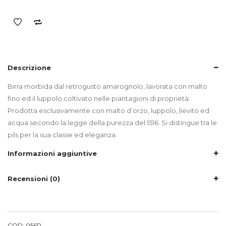
quantità
Descrizione
Birra morbida dal retrogusto amarognolo, lavorata con malto
fino ed il luppolo coltivato nelle piantagioni di proprietà.
Prodotta esclusivamente con malto d’orzo, luppolo, lievito ed
acqua secondo la legge della purezza del 1516. Si distingue tra le
pils per la sua classe ed eleganza.
Informazioni aggiuntive
Recensioni (0)
COD:
056P