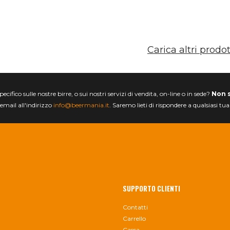
Carica altri prodot
ifico sulle nostre birre, o sui nostri servizi di vendita, on-line o in sede?
Non 
email all'indirizzo
info@beermania.it
. Saremo lieti di rispondere a qualsiasi tu
SUPPORTO CLIENTI
Contatti
Carrello
Cassa