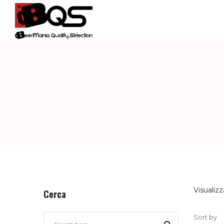
BQS
–
BEERMANIA
QUALITY
Visualizz
Cerca
Sort by
SELECTION