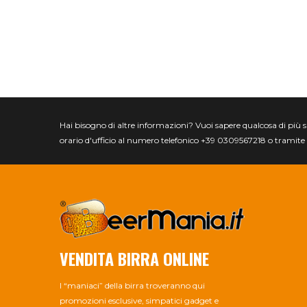
Hai bisogno di altre informazioni? Vuoi sapere qualcosa di più spec
orario d'ufficio al numero telefonico +39 0309567218 o tramite 
VENDITA BIRRA ONLINE
I “maniaci” della birra troveranno qui
promozioni esclusive, simpatici gadget e