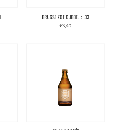
l
BRUGSE ZOT DUBBEL cl.33
€
3,40