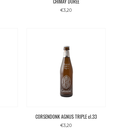
CHIMAY DORÉE
€
3,20
CORSENDONK AGNUS TRIPLE cl.33
€
3,20