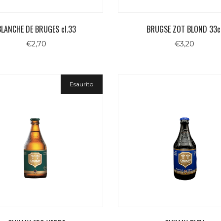
BLANCHE DE BRUGES cl.33
BRUGSE ZOT BLOND 33c
€
2,70
€
3,20
Esaurito