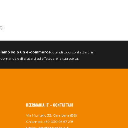
ti
siamo solo un e-commerce
, quindi puoi contattarci in
a domanda e di aiutarti ad effettuare la tua scelta.
BEERMANIA.IT – CONTATTACI
Via Montello 32, Gambara (BS)
Chiamaci: +39 030 95 67 218
Email:
info@beermania.it