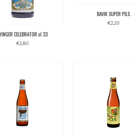
BAVIK SUPER PILS
€
2,20
YINGER CELEBRATOR cl 33
€
2,80