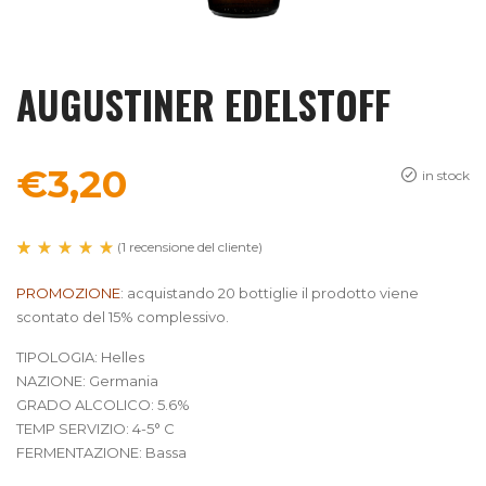
AUGUSTINER EDELSTOFF
€
3,20
in stock
(
1
recensione del cliente)
Valutato
1
5.00
PROMOZIONE
: acquistando 20 bottiglie il prodotto viene
su 5
su
scontato del 15% complessivo.
base
di
recensioni
TIPOLOGIA: Helles
NAZIONE: Germania
GRADO ALCOLICO: 5.6%
TEMP SERVIZIO: 4-5° C
FERMENTAZIONE: Bassa