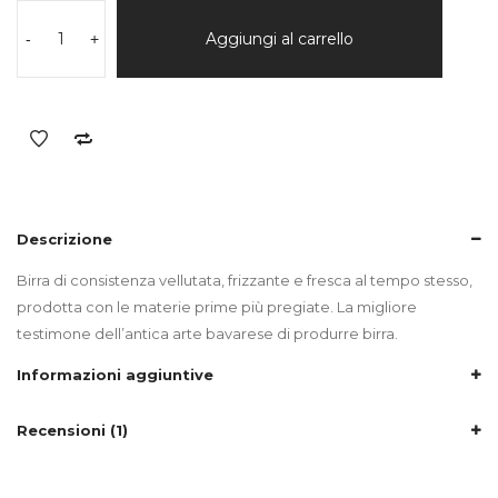
AUGUSTINER
EDELSTOFF
Aggiungi al carrello
-
+
quantità
Descrizione
Birra di consistenza vellutata, frizzante e fresca al tempo stesso,
prodotta con le materie prime più pregiate. La migliore
testimone dell’antica arte bavarese di produrre birra.
Informazioni aggiuntive
Recensioni (1)