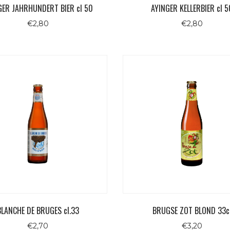
GER JAHRHUNDERT BIER cl 50
AYINGER KELLERBIER cl 5
€
2,80
€
2,80
BLANCHE DE BRUGES cl.33
BRUGSE ZOT BLOND 33c
€
2,70
€
3,20