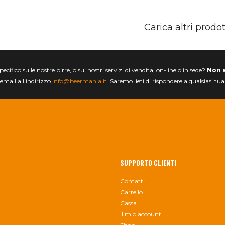
Carica altri prodot
ifico sulle nostre birre, o sui nostri servizi di vendita, on-line o in sede?
Non 
email all'indirizzo
info@beermania.it
. Saremo lieti di rispondere a qualsiasi tu
SUPPORTO CLIENTI
Contatti
Carrello
Cassa
Il mio account