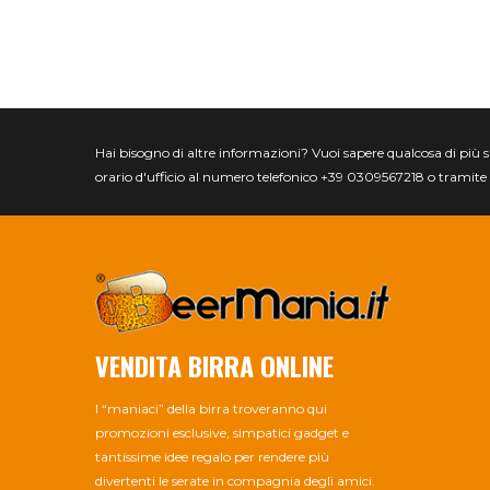
Hai bisogno di altre informazioni? Vuoi sapere qualcosa di più spec
orario d'ufficio al numero telefonico +39 0309567218 o tramite 
VENDITA BIRRA ONLINE
I “maniaci” della birra troveranno qui
promozioni esclusive, simpatici gadget e
tantissime idee regalo per rendere più
divertenti le serate in compagnia degli amici.