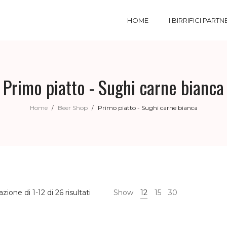
HOME
I BIRRIFICI PARTN
Primo piatto - Sughi carne bianca
Home
Beer Shop
Primo piatto - Sughi carne bianca
/
/
azione di 1-12 di 26 risultati
Show
12
15
30