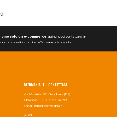
ti
siamo solo un e-commerce
, quindi puoi contattarci in
a domanda e di aiutarti ad effettuare la tua scelta.
BEERMANIA.IT – CONTATTACI
Via Montello 32, Gambara (BS)
Chiamaci: +39 030 95 67 218
Email:
info@beermania.it
Orari