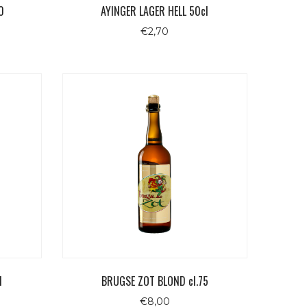
0
AYINGER LAGER HELL 50cl
€
2,70
l
BRUGSE ZOT BLOND cl.75
€
8,00