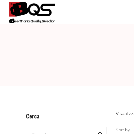
BQS
–
BEERMANIA
QUALITY
Visualizz
Cerca
Sort by
SELECTION