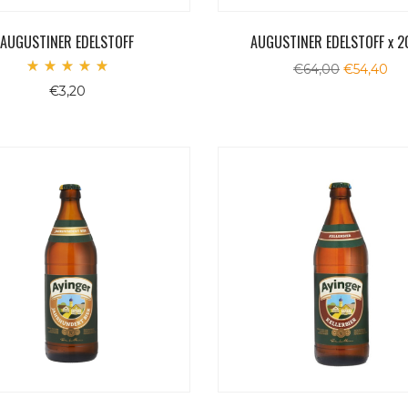
AUGUSTINER EDELSTOFF
AUGUSTINER EDELSTOFF x 2
Il
Il
€
64,00
€
54,40
Valutato
prezzo
pr
€
3,20
5.00
originale
att
su 5
era:
è:
€64,00.
€54