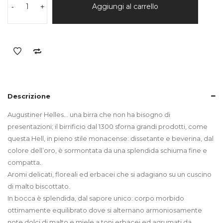
HELL
Aggiungi al carrello
-
+
50cl
quantità
Descrizione
Augustiner Helles… una birra che non ha bisogno di
presentazioni; il birrificio dal 1300 sforna grandi prodotti, come
questa Hell, in pieno stile monacense: dissetante e beverina, dal
colore dell’oro, è sormontata da una splendida schiuma fine e
compatta.
Aromi delicati, floreali ed erbacei che si adagiano su un cuscino
di malto biscottato.
In bocca è splendida, dal sapore unico: corpo morbido
ottimamente equilibrato dove si alternano armoniosamente
note dolci di malto e miele a toni erbacei ed agrumati da