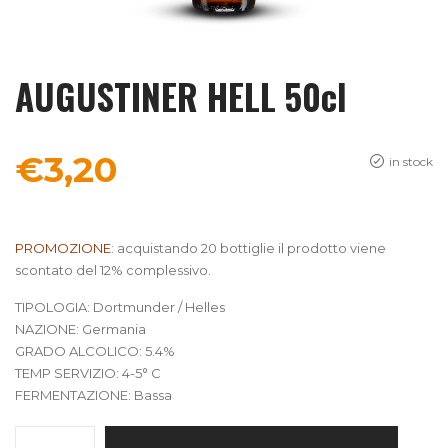
AUGUSTINER HELL 50cl
€
3,20
in stock
PROMOZIONE
: acquistando 20 bottiglie il prodotto viene
scontato del 12% complessivo.
TIPOLOGIA: Dortmunder / Helles
NAZIONE: Germania
GRADO ALCOLICO: 5.4%
TEMP SERVIZIO: 4-5° C
FERMENTAZIONE: Bassa
AUGUSTINER