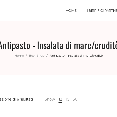
HOME
I BIRRIFICI PARTN
Antipasto - Insalata di mare/crudit
Home
Beer Shop
Antipasto - Insalata di mare/cruditè
/
/
azione di 6 risultati
Show
12
15
30