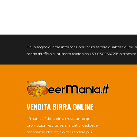
Hai bisogno di altre informazioni? Vuoi sapere qualcosa di più spec
orario d'ufficio al numero telefonico +39 0309567218 o tramite 
VENDITA BIRRA ONLINE
I “maniaci” della birra troveranno qui
promozioni esclusive, simpatici gadget e
tantissime idee regalo per rendere più