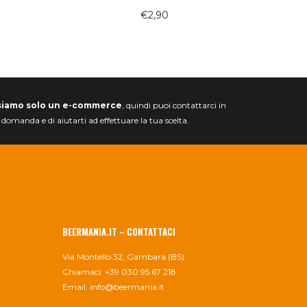
€
2,90
siamo solo un e-commerce
, quindi puoi contattarci in
a domanda e di aiutarti ad effettuare la tua scelta.
BEERMANIA.IT – CONTATTACI
Via Montello 32, Gambara (BS)
Chiamaci: +39 030 95 67 218
Email:
info@beermania.it