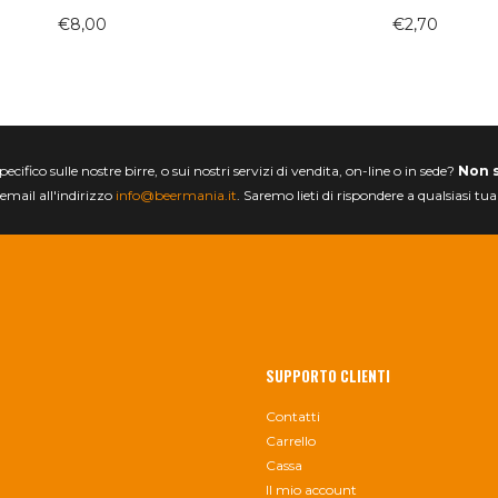
€
8,00
€
2,70
ifico sulle nostre birre, o sui nostri servizi di vendita, on-line o in sede?
Non 
email all'indirizzo
info@beermania.it
. Saremo lieti di rispondere a qualsiasi tu
SUPPORTO CLIENTI
Contatti
Carrello
Cassa
Il mio account