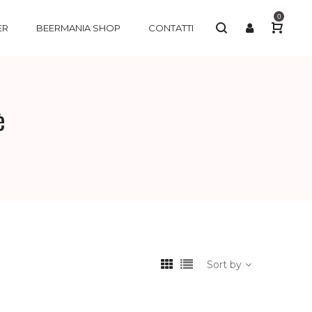
0
ER
BEERMANIA SHOP
CONTATTI
è
Sort by