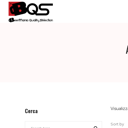
BQS
–
BEERMANIA
QUALITY
Visualizz
Cerca
Sort by
SELECTION