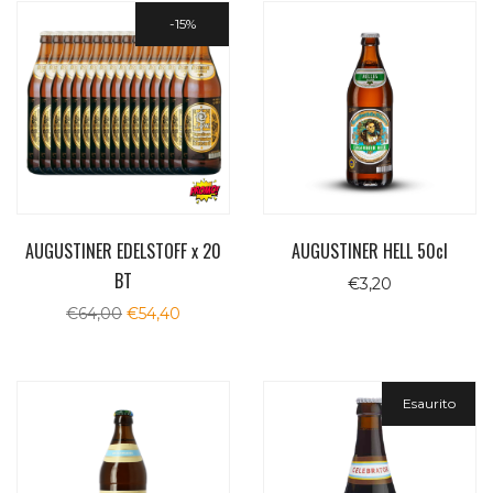
15%
AUGUSTINER EDELSTOFF x 20
AUGUSTINER HELL 50cl
BT
€
3,20
Il
Il
€
64,00
€
54,40
prezzo
prezzo
originale
attuale
era:
è:
€64,00.
€54,40.
Esaurito