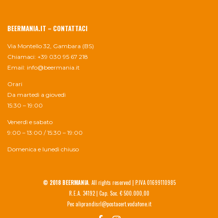
BEERMANIA.IT – CONTATTACI
Via Montello 32, Gambara (BS)
Chiamaci: +39 030 95 67 218
Email:
info@beermania.it
Orari
Da martedì a giovedì
15:30 – 19:00
Venerdì e sabato
9:00 – 13:00 / 15:30 – 19:00
Domenica e lunedì chiuso
© 2018 BEERMANIA
. All rights reserved | P.IVA 01699110985
R.E.A. 34192 | Cap. Soc. € 500.000,00
Pec aliprandisrl@postacert.vodafone.it