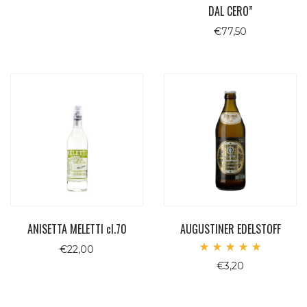
DAL CERO”
€
77,50
ANISETTA MELETTI cl.70
AUGUSTINER EDELSTOFF
€
22,00
Valutato
€
3,20
5.00
su 5