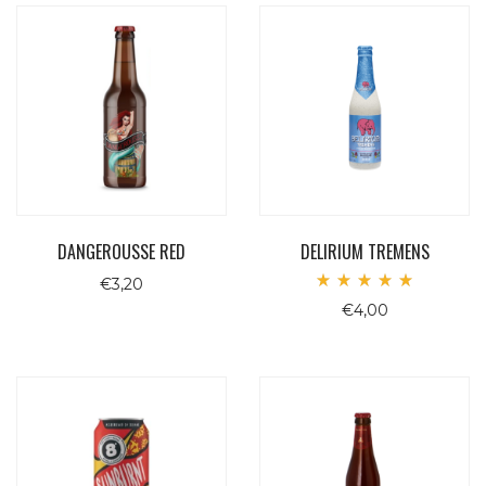
DANGEROUSSE RED
DELIRIUM TREMENS
€
3,20
Valutato
€
4,00
5.00
su 5