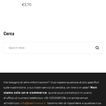
€
3,70
Cerca
Hai bisogno di altre informazioni? Vuoi sapere qualcosa di più specifico
sulle nostre birre, o sui nostri servizi di vendita, on-line o in sede?
Non
siamo solo un e-commerce
, quindi puoi contattarci in orario
d'ufficio al numero telefonico +39 0309567218 o tramite email
all'indirizzo
info@beermania.it
. Saremo lieti di rispondere a qualsiasi tua