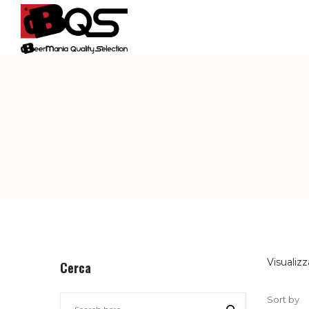
BQS
–
BEERMANIA
QUALITY
Visualizz
Cerca
Sort by
SELECTION