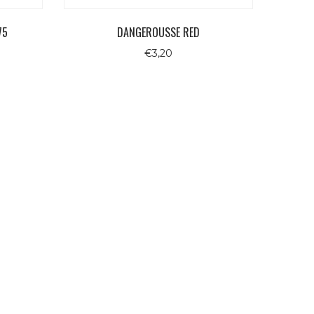
75
DANGEROUSSE RED
€
3,20