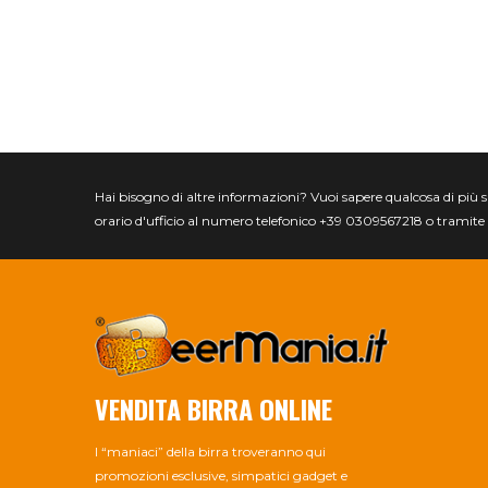
Hai bisogno di altre informazioni? Vuoi sapere qualcosa di più spec
orario d'ufficio al numero telefonico +39 0309567218 o tramite 
VENDITA BIRRA ONLINE
I “maniaci” della birra troveranno qui
promozioni esclusive, simpatici gadget e