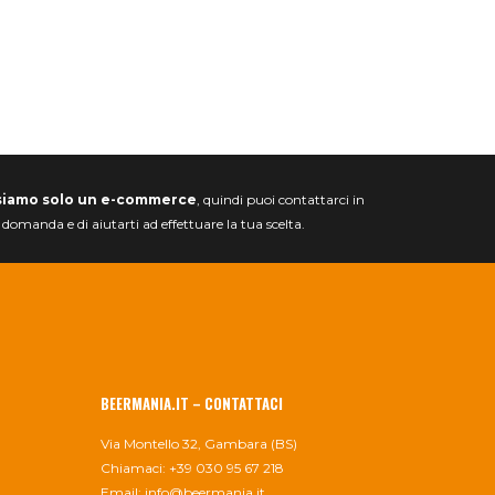
siamo solo un e-commerce
, quindi puoi contattarci in
a domanda e di aiutarti ad effettuare la tua scelta.
BEERMANIA.IT – CONTATTACI
Via Montello 32, Gambara (BS)
Chiamaci: +39 030 95 67 218
Email:
info@beermania.it