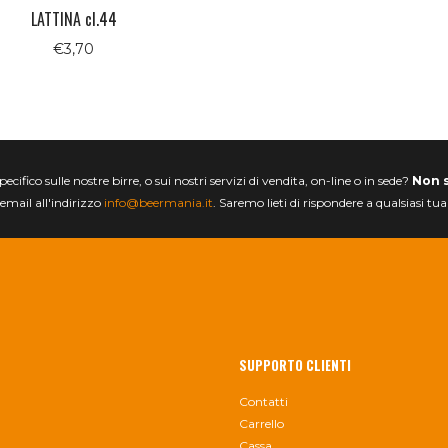
LATTINA cl.44
€
3,70
ifico sulle nostre birre, o sui nostri servizi di vendita, on-line o in sede?
Non 
email all'indirizzo
info@beermania.it
. Saremo lieti di rispondere a qualsiasi tu
SUPPORTO CLIENTI
Contatti
Carrello
Cassa