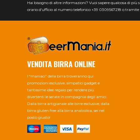
Hai bisogno di altre informazioni? Vuoi sapere qualcosa di più spec
orario d'ufficio al numero telefonico +39 0309567218 o tramite 
VENDITA BIRRA ONLINE
I “maniaci” della birra troveranno qui
promozioni esclusive, simpatici gadget e
tantissime idee regalo per rendere più
divertenti le serate in compagnia degli amici.
Dalla birra artigianale alle birre esclusive, dalla
birra gluten free alla birra analcolica, sei nel
posto giusto!