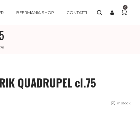
0
ER
BEERMANIA SHOP
CONTATTI
5
75
RIK QUADRUPEL cl.75
in stock