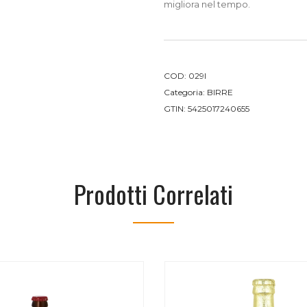
migliora nel tempo.
COD:
029I
Categoria:
BIRRE
GTIN:
5425017240655
Prodotti Correlati