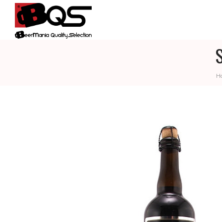
BQS
H
–
BEERMANIA
QUALITY
SELECTION