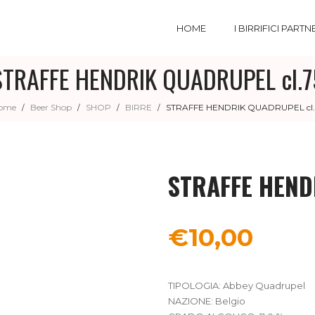
HOME
I BIRRIFICI PARTN
STRAFFE HENDRIK QUADRUPEL cl.7
ome
Beer Shop
SHOP
BIRRE
STRAFFE HENDRIK QUADRUPEL cl.
/
/
/
/
STRAFFE HEND
€
10,00
TIPOLOGIA: Abbey Quadrupel
NAZIONE: Belgio