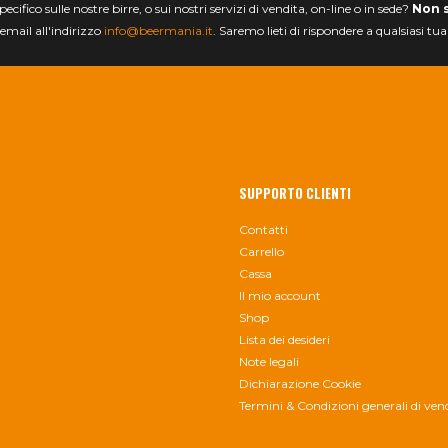
ifico sulle nostre birre, o sui nostri servizi di vendita, on-line o in sede?
Non 
email all'indirizzo
info@beermania.it
. Saremo lieti di rispondere a qualsiasi tu
SUPPORTO CLIENTI
Contatti
Carrello
Cassa
Il mio account
Shop
Lista dei desideri
Note legali
Dichiarazione Cookie
Termini & Condizioni generali di ven