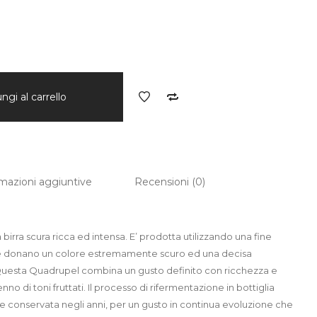
ngi al carrello
mazioni aggiuntive
Recensioni (0)
irra scura ricca ed intensa. E’ prodotta utilizzando una fine
e le donano un colore estremamente scuro ed una decisa
 Questa Quadrupel combina un gusto definito con ricchezza e
o di toni fruttati. Il processo di rifermentazione in bottiglia
e conservata negli anni, per un gusto in continua evoluzione che