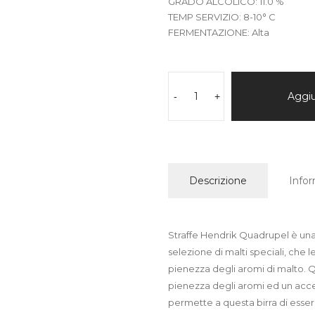
GRADO ALCOLICO: 11.0 %
TEMP SERVIZIO: 8-10° C
FERMENTAZIONE: Alta
STRAFFE
HENDRIK
Aggiu
-
+
QUADRUPEL
cl.75
quantità
Descrizione
Infor
Straffe Hendrik Quadrupel è una b
selezione di malti speciali, ch
pienezza degli aromi di malto.
pienezza degli aromi ed un accenn
permette a questa birra di esser