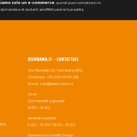
siamo solo un e-commerce
, quindi puoi contattarci in
a domanda e di aiutarti ad effettuare la tua scelta.
BEERMANIA.IT – CONTATTACI
Via Montello 32, Gambara (BS)
Chiamaci: +39 030 95 67 218
Email:
info@beermania.it
Orari
Da martedì a giovedì
15:30 – 19:00
Venerdì e sabato
dita
9:00 – 13:00 / 15:30 – 19:00
Domenica e lunedì chiuso