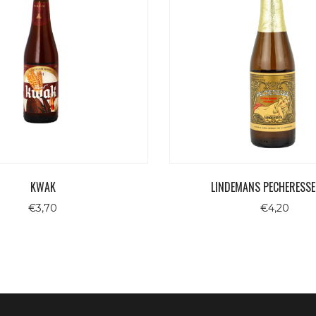
KWAK
LINDEMANS PECHERESSE 
€
3,70
€
4,20