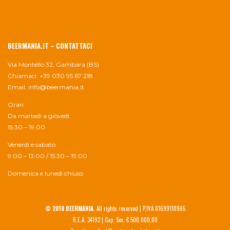
BEERMANIA.IT – CONTATTACI
Via Montello 32, Gambara (BS)
Chiamaci: +39 030 95 67 218
Email:
info@beermania.it
Orari
Da martedì a giovedì
15:30 – 19:00
Venerdì e sabato
9:00 – 13:00 / 15:30 – 19:00
Domenica e lunedì chiuso
© 2018 BEERMANIA
. All rights reserved | P.IVA 01699110985
R.E.A. 34192 | Cap. Soc. € 500.000,00