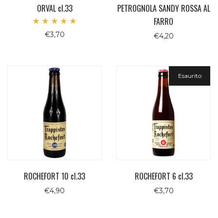
ORVAL cl.33
PETROGNOLA SANDY ROSSA AL
FARRO
Valutato
€
3,70
5.00
€
4,20
su 5
Esaurito
ROCHEFORT 10 cl.33
ROCHEFORT 6 cl.33
€
4,90
€
3,70