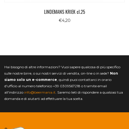
LINDEMANS KRIEK cl.25
€
4,20
Hai bisogno di altre informazioni? Vuoi sapere qualcosa di più specifico
sulle nostre birre, o sui nostri servizi di vendita, on-line o in sede?
Non
siamo solo un e-commerce
, quindi puoi contattarci in orario
d'ufficio al numero telefonico +39 0309567218 o tramite email
all'indirizzo
info@beermania.it
. Saremo lieti di rispondere a qualsiasi tua
domanda e di aiutarti ad effettuare la tua scelta.