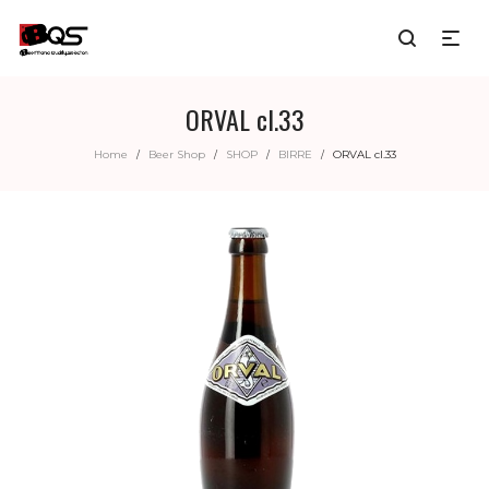
ORVAL cl.33
Home
Beer Shop
SHOP
BIRRE
ORVAL cl.33
/
/
/
/