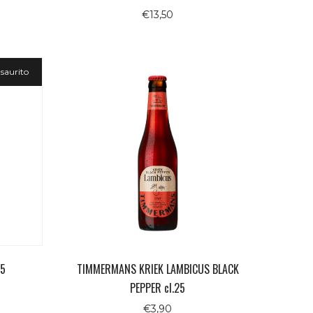
€
13,50
saurito
,5
TIMMERMANS KRIEK LAMBICUS BLACK
PEPPER cl.25
€
3,90