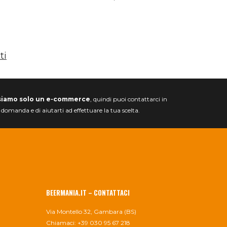
ti
siamo solo un e-commerce
, quindi puoi contattarci in
a domanda e di aiutarti ad effettuare la tua scelta.
BEERMANIA.IT – CONTATTACI
Via Montello 32, Gambara (BS)
Chiamaci: +39 030 95 67 218