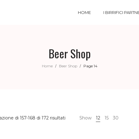
HOME
I BIRRIFICI PARTN
Beer Shop
Home
Beer Shop
Page 14
/
/
azione di 157-168 di 172 risultati
Show
12
15
30