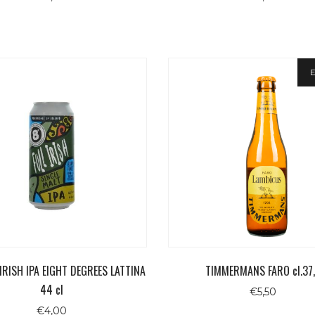
E
 IRISH IPA EIGHT DEGREES LATTINA
TIMMERMANS FARO cl.37
44 cl
€
5,50
€
4,00