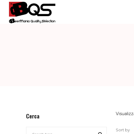
BQS
–
BEERMANIA
QUALITY
Visualizz
Cerca
Sort by
SELECTION