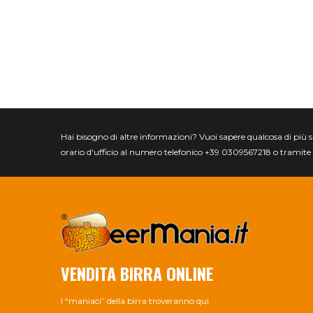
Hai bisogno di altre informazioni? Vuoi sapere qualcosa di più spec
orario d'ufficio al numero telefonico +39 0309567218 o tramite 
VENDITA BIRRA ONLINE
I “maniaci” della birra troveranno qui