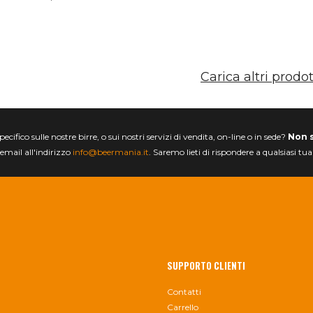
Carica altri prodot
ifico sulle nostre birre, o sui nostri servizi di vendita, on-line o in sede?
Non 
email all'indirizzo
info@beermania.it
. Saremo lieti di rispondere a qualsiasi tu
SUPPORTO CLIENTI
Contatti
Carrello