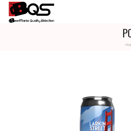
P
BQS
Ho
–
BEERMANIA
QUALITY
SELECTION