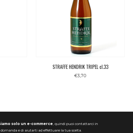
STRAFFE HENDRIK TRIPEL cl.33
€
3,70
siamo solo un e-commerce
, quindi puoi contattarci in
a domanda e di aiutarti ad effettuare la tua scelta.