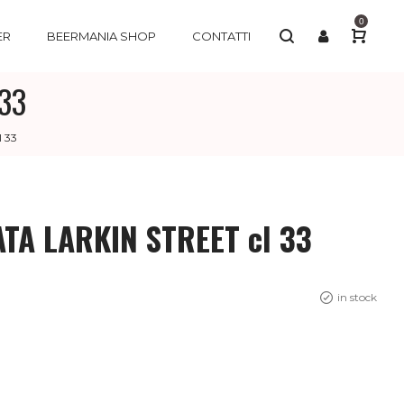
0
ER
BEERMANIA SHOP
CONTATTI
33
 33
TA LARKIN STREET cl 33
in stock