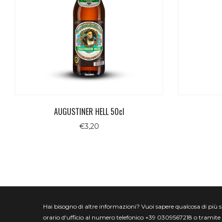
AUGUSTINER HELL 50cl
€
3,20
Hai bisogno di altre informazioni? Vuoi sapere qualcosa di più spec
orario d'ufficio al numero telefonico +39 0309567218 o tramite 