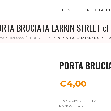
HOME
I BIRRIFICI PARTN
ORTA BRUCIATA LARKIN STREET cl 
me
Beer Shop
SHOP
BIRRE
PORTA BRUCIATA LARKIN STREET cl
/
/
/
/
PORTA BRUCIA
€
4,00
TIPOLOGIA: Double IPA
NAZIONE: Italia