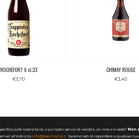
ROCHEFORT 6 cl.33
CHIMAY ROUGE
€
3,70
€
3,40
ifico sulle nostre birre, o sui nostri servizi di vendita, on-line o in sede?
Non 
email all'indirizzo
info@beermania.it
. Saremo lieti di rispondere a qualsiasi tu