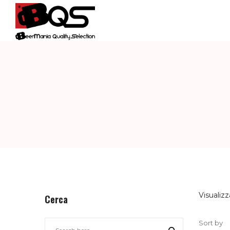
BQS
–
BEERMANIA
QUALITY
Visualizza
Cerca
Sort by
SELECTION