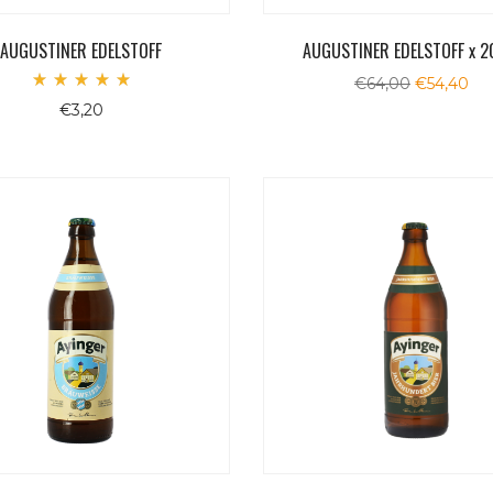
AUGUSTINER EDELSTOFF
AUGUSTINER EDELSTOFF x 2
Il
Il
€
64,00
€
54,40
Valutato
prezzo
pr
€
3,20
5.00
originale
att
su 5
era:
è:
€64,00.
€54