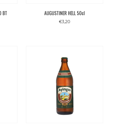
0 BT
AUGUSTINER HELL 50cl
€
3,20
ezzo
uale
,40.