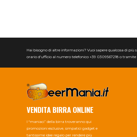
Hai bisogno di altre informazioni? Vuoi sapere qualcosa di più spec
orario d'ufficio al numero telefonico +39 0309567218 o tramite 
VENDITA BIRRA ONLINE
I “maniaci” della birra troveranno qui
promozioni esclusive, simpatici gadget e
tantissime idee regalo per rendere più