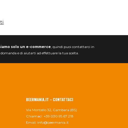
€52,00.
€45,00.
ti
siamo solo un e-commerce
, quindi puoi contattarci in
a domanda e di aiutarti ad effettuare la tua scelta.
BEERMANIA.IT – CONTATTACI
Via Montello 32, Gambara (BS)
Chiamaci: +39 030 95 67 218
Email:
info@beermania.it