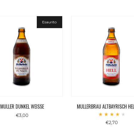
Esaurito
MULLER DUNKEL WEISSE
MULLERBRAU ALTBAYRISCH HEL
€
3,00
Valuta
€
2,70
4.00
su 5