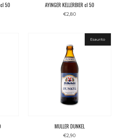
cl 50
AYINGER KELLERBIER cl 50
€
2,80
Esaurito
0
MULLER DUNKEL
€
2,90