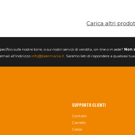
Carica altri prodot
ifico sulle nostre birre, o sui nostri servizi di vendita, on-line o in sede?
Non 
email all'indirizzo
info@beermania.it
. Saremo lieti di rispondere a qualsiasi tu
SUPPORTO CLIENTI
Contatti
Carrello
Cassa