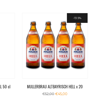
13.5%
L 50 cl
MULLERBRAU ALTBAYRISCH HELL x 20
Il
Il
€
52,00
€
45,00
to
prezzo
prezzo
originale
attuale
era:
è: