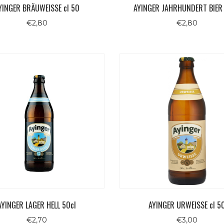
YINGER BRÄUWEISSE cl 50
AYINGER JAHRHUNDERT BIER 
€
2,80
€
2,80
AYINGER LAGER HELL 50cl
AYINGER URWEISSE cl 5
€
2,70
€
3,00