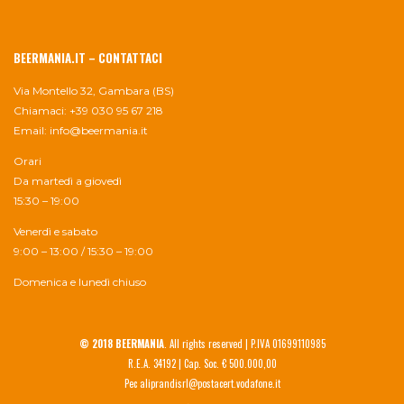
BEERMANIA.IT – CONTATTACI
Via Montello 32, Gambara (BS)
Chiamaci: +39 030 95 67 218
Email:
info@beermania.it
Orari
Da martedì a giovedì
15:30 – 19:00
Venerdì e sabato
9:00 – 13:00 / 15:30 – 19:00
Domenica e lunedì chiuso
© 2018 BEERMANIA
. All rights reserved | P.IVA 01699110985
R.E.A. 34192 | Cap. Soc. € 500.000,00
Pec aliprandisrl@postacert.vodafone.it